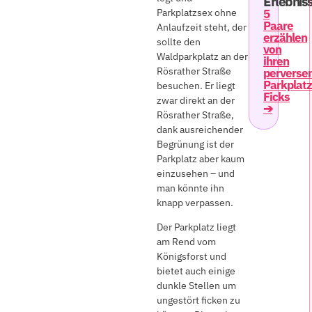
Erlebnis
Parkplatzsex ohne
5
Paare
Anlaufzeit steht, der
erzählen
sollte den
von
Waldparkplatz an der
ihren
Rösrather Straße
perverse
Parkplatz
besuchen. Er liegt
Ficks
zwar direkt an der
➔
Rösrather Straße,
dank ausreichender
Begrünung ist der
Parkplatz aber kaum
einzusehen – und
man könnte ihn
knapp verpassen.
Der Parkplatz liegt
am Rend vom
Königsforst und
bietet auch einige
dunkle Stellen um
ungestört ficken zu