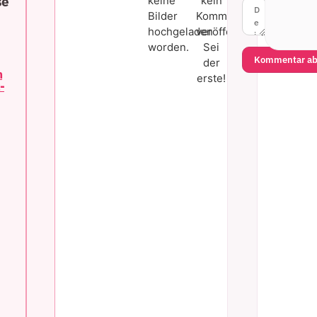
se
keine
kein
Bilder
Kommentar
hochgeladen
veröffentlicht.
worden.
Sei
Kommentar ab
der
n
erste!
-