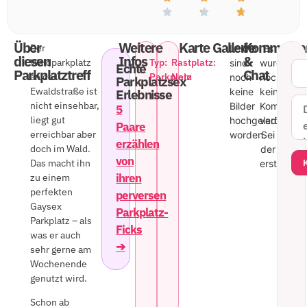
Über
Weitere
Karte
Gallerie
Kommenta
Der
Leider
Es
diesen
Infos
&
Waldparkplatz
Typ:
Rastplatz:
sind
wurde
Echte
Parkplatztreff
Chat
an der
Parkplatz
Nein
noch
noch
Parkplatzsex
Ewaldstraße ist
keine
kein
Erlebnisse
nicht einsehbar,
Bilder
Kommenta
5
liegt gut
hochgeladen
veröffentli
Paare
erreichbar aber
worden.
Sei
erzählen
doch im Wald.
der
von
Das macht ihn
erste!
ihren
zu einem
perfekten
perversen
Gaysex
Parkplatz-
Parkplatz – als
Ficks
was er auch
➔
sehr gerne am
Wochenende
genutzt wird.
Schon ab