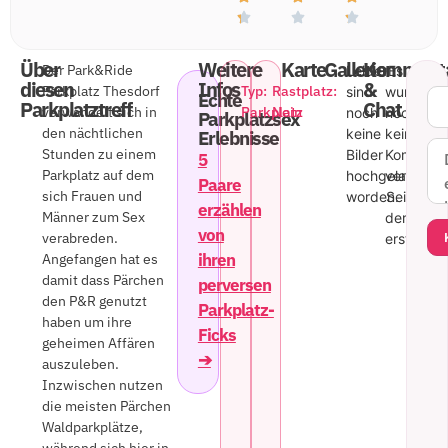
Über
Weitere
Karte
Gallerie
Komment
Der Park&Ride
Leider
Es
diesen
Infos
&
Parkplatz Thesdorf
Typ:
Rastplatz:
sind
wurde
Echte
Parkplatztreff
Chat
verwandelt sich in
Parkplatz
Nein
noch
noch
Parkplatzsex
den nächtlichen
keine
kein
Erlebnisse
Stunden zu einem
Bilder
Komment
5
Parkplatz auf dem
hochgeladen
veröffentl
Paare
sich Frauen und
worden.
Sei
erzählen
Männer zum Sex
der
von
verabreden.
erste!
ihren
Angefangen hat es
damit dass Pärchen
perversen
den P&R genutzt
Parkplatz-
haben um ihre
Ficks
geheimen Affären
➔
auszuleben.
Inzwischen nutzen
die meisten Pärchen
Waldparkplätze,
während sich hier in