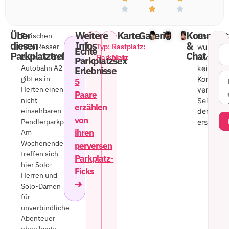
Über
Weitere
Karte
Gallerie
Komment
Zwischen
Es
diesen
Infos
&
dem Resser
Typ:
Rastplatz:
wurde
Echte
Parkplatztreff
Chat
Bach und der
Parkplatz
Nein
noch
Parkplatzsex
Autobahn A2
kein
Erlebnisse
gibt es in
Komment
5
Herten einen
veröffentl
Paare
nicht
Sei
erzählen
einsehbaren
der
von
Pendlerparkplatz.
erste!
ihren
Am
Wochenende
perversen
treffen sich
Parkplatz-
hier Solo-
Ficks
Herren und
➔
Solo-Damen
für
unverbindliche
Abenteuer
ohne lange