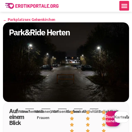
← Parkplatzsex
Gelsenkirchen
Park&Ride Herten
Auf
Wann?
Wochenende
Wer?
Männer,
Wo?
Gelsenkirchen
Sauberkeit
Aktivität
Beliebtheit
einem
Route
Karte
Frauen
planen
Blick