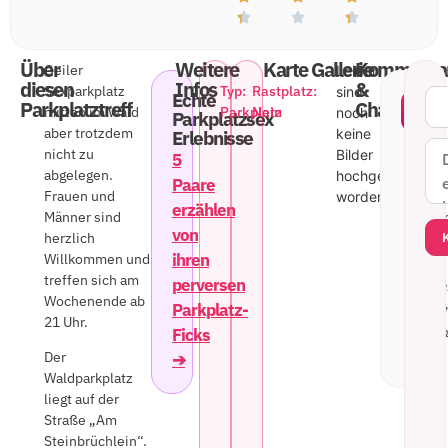
Über
Weitere
Karte
Gallerie
Kommenta
Geiler
Leider
diesen
Infos
&
Sexparkplatz
Typ:
Rastplatz:
sind
Echte
Bin
Parkplatztreff
Chat
mitten im Wald
Parkplatz
Nein
noch
Parkplatzsex
am
aber trotzdem
keine
Erlebnisse
Woc
nicht zu
Bilder
5
wied
abgelegen.
hochgeladen
Paare
da..
Frauen und
worden.
erzählen
17.
Männer sind
Wel
Kur
März
von
herzlich
Fra
202
ihren
Willkommen und
will
treffen sich am
perversen
eine
Wochenende ab
Parkplatz-
Schn
21 Uhr.
abm
Ficks
Der
➔
Waldparkplatz
liegt auf der
Straße „Am
Steinbrüchlein“.