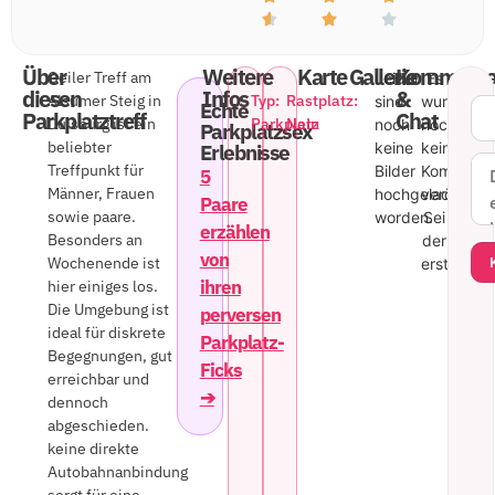
Über
Weitere
Karte
Gallerie
Kommenta
Geiler Treff am
Leider
Es
diesen
Infos
&
Alsumer Steig in
Typ:
Rastplatz:
sind
wurde
Echte
Parkplatztreff
Chat
Duisburg ist ein
Parkplatz
Nein
noch
noch
Parkplatzsex
beliebter
keine
kein
Erlebnisse
Treffpunkt für
Bilder
Kommenta
5
Männer, Frauen
hochgeladen
veröffentl
Paare
sowie paare.
worden.
Sei
erzählen
Besonders an
der
von
Wochenende ist
erste!
ihren
hier einiges los.
Die Umgebung ist
perversen
ideal für diskrete
Parkplatz-
Begegnungen, gut
Ficks
erreichbar und
➔
dennoch
abgeschieden.
keine direkte
Autobahnanbindung
sorgt für eine