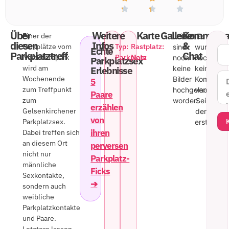
Über
Weitere
Karte
Gallerie
Kommenta
Einer der
Leider
Es
diesen
Infos
&
Parkplätze vom
Typ:
Rastplatz:
sind
wurde
Echte
Parkplatztreff
Chat
Nordsternpark
Parkplatz
Nein
noch
noch
Parkplatzsex
wird am
keine
kein
Erlebnisse
Wochenende
Bilder
Kommenta
5
zum Treffpunkt
hochgeladen
veröffentli
Paare
zum
worden.
Sei
erzählen
Gelsenkirchener
der
von
Parkplatzsex.
erste!
ihren
Dabei treffen sich
an diesem Ort
perversen
nicht nur
Parkplatz-
männliche
Ficks
Sexkontakte,
➔
sondern auch
weibliche
Parkplatzkontakte
und Paare.
Letztere lassen