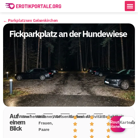
← Parkplatzsex
Gelsenkirchen
Fickparkplatz an der Hundewiese
Auf
Wann?
Wochenende
Wer?
Männer,
Wo?
Gelsenkirchen
Sauberkeit
Aktivität
Beliebtheit
einem
Route
Karte
Frauen,
planen
Blick
Paare