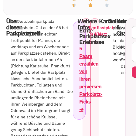
Über
Weitere
Karte
Gallerie
Kommen
Der Autobahnparkplatz
Leider
Es
diesen
Infos
&
Schriesheim Ost an der A5 bei
Typ:
Rastplatz:
sind
wurde
Echte
Parkplatztreff
Chat
Ladenburg ist ein echter
Parkplatz
Ja
noch
noch
Parkplatzsex
Treffpunkt für Männer, die
keine
kein
Erlebnisse
werktags und am Wochenende
Bilder
Kommen
5
auf Parkplatzsex stehen. Direkt
hochgelad
veröffen
Paare
an der stark befahrenen A5
worden.
Sei
erzählen
(Richtung Karlsruhe–Frankfurt)
der
von
gelegen, bietet der Rastplatz
erste!
ihren
klassische Annehmlichkeiten:
Parkbuchten, Toiletten und
perversen
kleine Grünflächen am Rand. Die
Parkplatz-
umliegende Rheinebene mit
Ficks
ihren Weinbergen und dem
➔
Odenwald im Hintergrund sorgt
für eine schöne Kulisse,
während Büsche und Bäume
genug Sichtschutz bieten.
Besonders abends und nachts