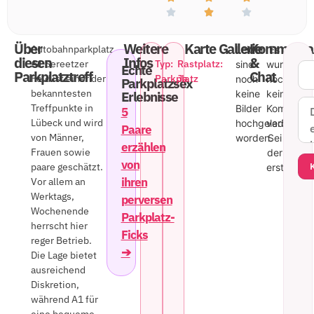
Über
Weitere
Karte
Gallerie
Kommenta
Autobahnparkplatz
Leider
Es
diesen
Infos
&
A1 Sereetzer
Typ:
Rastplatz:
sind
wurde
Echte
Parkplatztreff
Chat
Feld ist einer der
Parkplatz
Ja
noch
noch
Parkplatzsex
bekanntesten
keine
kein
Erlebnisse
Treffpunkte in
Bilder
Kommenta
5
Lübeck und wird
hochgeladen
veröffentli
Paare
von Männer,
worden.
Sei
erzählen
Frauen sowie
der
von
paare geschätzt.
erste!
ihren
Vor allem an
Werktags,
perversen
Wochenende
Parkplatz-
herrscht hier
Ficks
reger Betrieb.
➔
Die Lage bietet
ausreichend
Diskretion,
während A1 für
eine bequeme