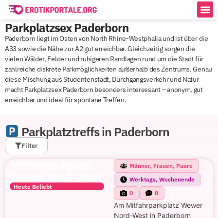
Parkplatzsex Paderborn
Paderborn liegt im Osten von North Rhine-Westphalia und ist über die
A33 sowie die Nähe zur A2 gut erreichbar. Gleichzeitig sorgen die
vielen Wälder, Felder und ruhigeren Randlagen rund um die Stadt für
zahlreiche diskrete Parkmöglichkeiten außerhalb des Zentrums. Genau
diese Mischung aus Studentenstadt, Durchgangsverkehr und Natur
macht Parkplatzsex Paderborn besonders interessant – anonym, gut
erreichbar und ideal für spontane Treffen.
Parkplatztreffs in Paderborn
Filter
Mitfahrparkplatz
Männer, Frauen, Paare
Wewer Nord-West
Werktags, Wochenende
Heute Beliebt
0
0
Am Mitfahrparkplatz Wewer
Nord-West in Paderborn